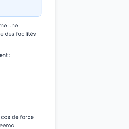
mme une
e des facilités
ent :
n cas de force
Freemo