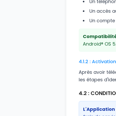
Un télépho
Un accès au
Un compte c
Compatibilité
Android® OS 5.
4.1.2 : Activati
Après avoir télé
les étapes d'ide
4.2 : CONDITI
L'Application