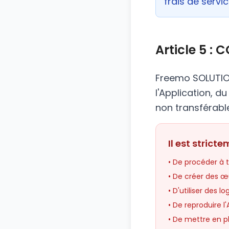
frais de servi
Article 5 :
Freemo SOLUTIONS
l'Application, d
non transférabl
Il est stricte
• De procéder à 
• De créer des œu
• D'utiliser des 
• De reproduire 
• De mettre en p