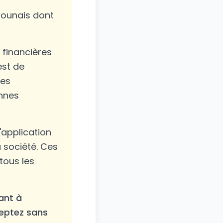
rounais dont
financières
est de
les
ennes
l'application
a société. Ces
tous les
ant à
cceptez sans