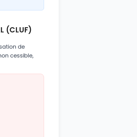
AL (CLUF)
isation de
non cessible,