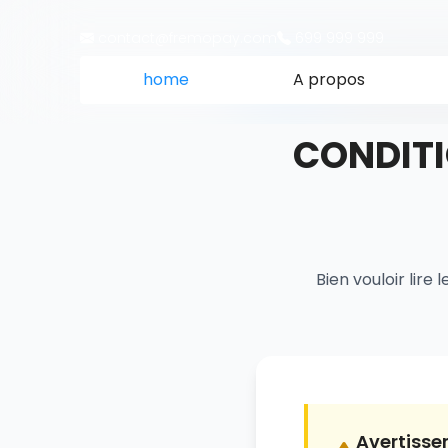
contact@fremopay.com
699 999 999
home
A propos
Accueil
Conditions Gé
CONDITI
Bien vouloir lire 
Avertiss